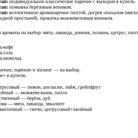
тап:
индивидуальное классическое парение с выходом в купель.
тап:
помывка берёзовым веником.
тап:
коллективное аромапарение пихтой, догрев опахалом (мягки
лодной простынёй, прокатка можжевеловым веником.
 ароматы на выбор: мята, лаванда, донник, полынь, цитрус, пихт
д-кофе
д-соль
д-шоколад
ение, парение и пилинг — на выбор.
е» в купели.
трусовый — лимон, апельсин, лайм, грейпфрут
ойный — можжевельник, пихта
ственный — берёза, дуб
ма — мята, лаванда, эвкалипт
мантичный — свечи, цитрусовый+хвойный