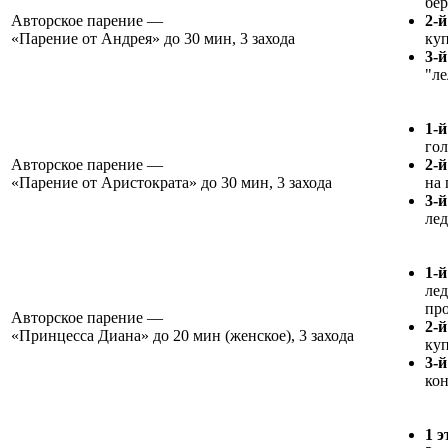
бе
Авторское парение —
2-й
«Парение от Андрея»
до 30 мин, 3 захода
куп
3-й
"ле
1-й
гол
Авторское парение —
2-й
«Парение от Аристократа»
до 30 мин, 3 захода
на 
3-й
ле
1-й
лед
пр
Авторское парение —
2-й
«Принцесса Диана»
до 20 мин (женское), 3 захода
ку
3-й
кон
1 э