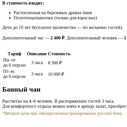
В стоимость входит:
Растопленная на березовых дровах баня
Полотенца/шапочки (только для взрослых)
Дети до 10 лет бесплатно (количество — по желанию гостей).
Дополнительный час —
2 400 ₽
. Дополнительный человек —
1
Тариф
Описание
Стоимость
Пн–чт
3 часа
8 500 ₽
до 6 персон
Пт–вс
3 часа
10 000 ₽
до 6 персон
Банный чан
Рассчитан на 4–6 человек. В распоряжении гостей 3 часа.
Для комфортного отдыха можно взять в аренду халат, приобрес
*Вторая цена при одновременном бронировании русской бани.