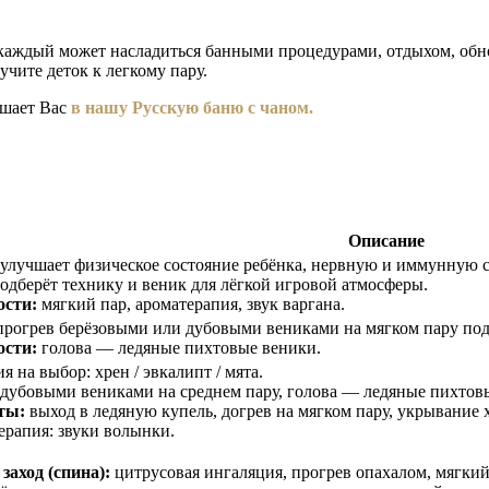
де каждый может насладиться банными процедурами, отдыхом, об
чите деток к легкому пару.
ашает Вас
в нашу Русскую баню с чаном.
Описание
улучшает физическое состояние ребёнка, нервную и иммунную с
одберёт технику и веник для лёгкой игровой атмосферы.
ости:
мягкий пар, ароматерапия, звук варгана.
рогрев берёзовыми или дубовыми вениками на мягком пару под 
ости:
голова — ледяные пихтовые веники.
я на выбор: хрен / эвкалипт / мята.
дубовыми вениками на среднем пару, голова — ледяные пихтов
ты:
выход в ледяную купель, догрев на мягком пару, укрывание
рапия: звуки волынки.
 заход (спина):
цитрусовая ингаляция, прогрев опахалом, мягки