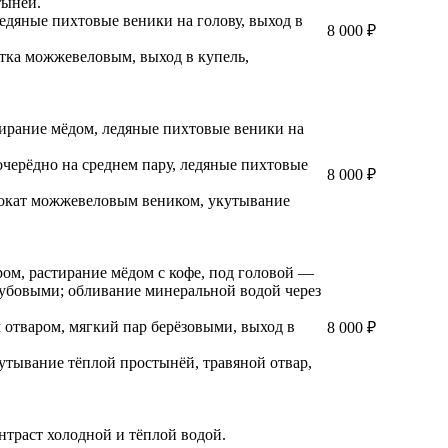
тынёй.
едяные пихтовые веники на голову, выход в
8 000 ₽
тка можжевеловым, выход в купель,
тирание мёдом, ледяные пихтовые веники на
черёдно на среднем пару, ледяные пихтовые
8 000 ₽
рокат можжевеловым веником, укутывание
ром, растирание мёдом с кофе, под головой —
дубовыми; обливание минеральной водой через
отваром, мягкий пар берёзовыми, выход в
8 000 ₽
утывание тёплой простынёй, травяной отвар,
нтраст холодной и тёплой водой.