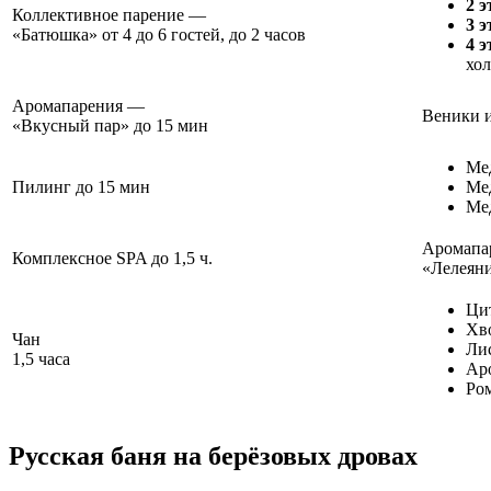
2 э
Коллективное парение —
3 э
«Батюшка»
от 4 до 6 гостей, до 2 часов
4 э
хо
Аромапарения —
Веники и
«Вкусный пар»
до 15 мин
Ме
Пилинг
до 15 мин
Ме
Ме
Аромапар
Комплексное SPA
до 1,5 ч.
«Лелеяни
Ци
Хв
Чан
Ли
1,5 часа
Аро
Ро
Русская баня на берёзовых дровах