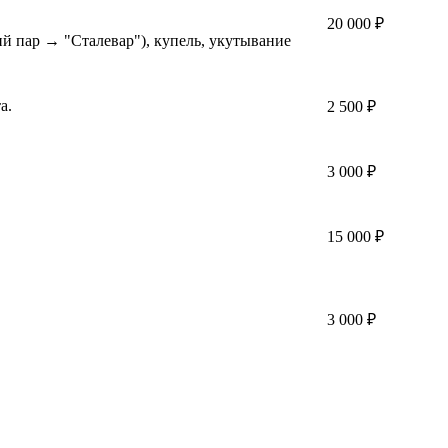
20 000 ₽
й пар → "Сталевар"), купель, укутывание
а.
2 500 ₽
3 000 ₽
15 000 ₽
3 000 ₽