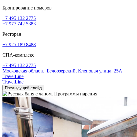
Бронирование номеров
+7 495 132 2775
+7 977 742 5383
Ресторан
+7 925 189 8488
СПА-комплекс
+7 495 132 2775
Московская область,
Белоозерский,
Кленовая улица, 25А
TravelLine
TravelLine
Предыдущий слайд