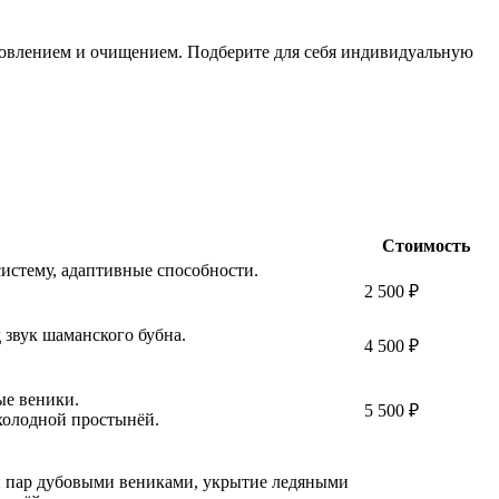
новлением и очищением. Подберите для себя индивидуальную
Стоимость
истему, адаптивные способности.
2 500 ₽
звук шаманского бубна.
4 500 ₽
ые веники.
5 500 ₽
 холодной простынёй.
й пар дубовыми вениками, укрытие ледяными