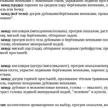
рёзовыми вениками с лимонным соком, укрывание ледяной прос
 заход (грудь):
парение на среднем пару берёзовыми вениками, л
ель или бочку.
 заход (всё тело):
догрев дубовыми/берёзовыми вениками, прока
леяние".
 заход:
ингаляция (мята/донник/полынь), прогрев опахалом, рас
ову, мягкий пар берёзовыми, обтирание льдом.
 заход:
прогрев всего тела дубовыми и берёзовыми вениками поо
голову, обливание минеральной водой.
 заход:
мягкий пар (сидя), обтирание холодным грейпфрутом, п
дяной простынёй.
 заход:
ингаляция (цитрус/мята/эвкалипт), прогрев опахалом/вее
яная пихта, укрытие ледяными берёзовыми вениками, парение 
остынь.
 заход:
догрев горячей простынёй, проливание тёплым травяным 
пель, парение холодными дубовыми вениками.
 заход:
дубовые и можжевеловые веники, голова — эвкалипт, ук
траст головы ледяной минеральной водой, "лелеяние" в купели.
тап:
коллективное аромапарение на выбор, прогрев опахалом, ко