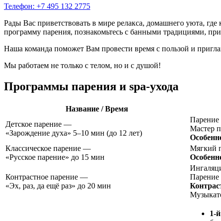
Телефон:
+7 495 132 2775
Рады Вас приветствовать в мире релакса, домашнего уюта, г
программу парения, познакомьтесь с банными традициями, приу
Наша команда поможет Вам провести время с пользой и пригл
Мы работаем не только с телом, но и с душой!
Программы парения и spa-ухода
Название / Время
Парение 
Детское парение —
Мастер п
«Зарождение духа»
5–10 мин (до 12 лет)
Особенн
Классическое парение —
Мягкий п
«Русское парение»
до 15 мин
Особенн
Ингаляци
Контрастное парение —
Парение 
«Эх, раз, да ещё раз»
до 20 мин
Контрас
Музыкате
1-й